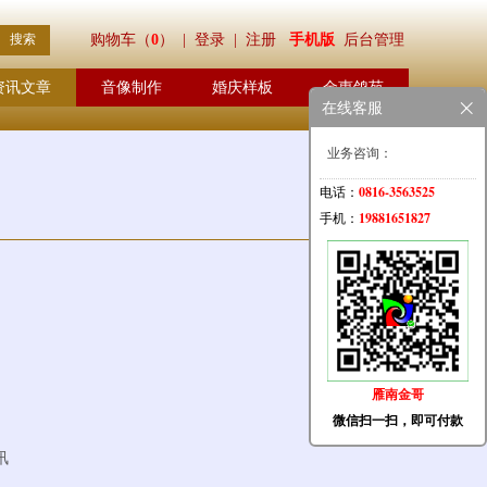
购物车（
0
）
| 登录 |
注册
手机版
后台管理
资讯文章
音像制作
婚庆样板
金惠鸽苑
在线客服
业务咨询：
0816-3563525
电话：
19881651827
手机：
雁南金哥
微信扫一扫，即可付款
讯