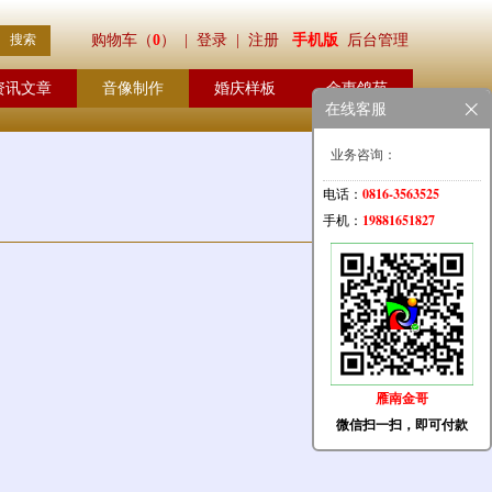
购物车（
0
）
| 登录 |
注册
手机版
后台管理
资讯文章
音像制作
婚庆样板
金惠鸽苑
在线客服
业务咨询：
0816-3563525
电话：
19881651827
手机：
雁南金哥
微信扫一扫，即可付款