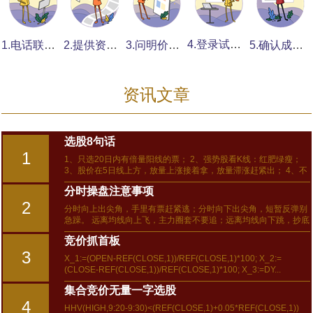
4.登录试看提意见
1.电话联系说要求
2.提供资料发素材
3.问明价格付定金
5.确认成品付全费
资讯文章
选股8句话
1
1、只选20日内有倍量阳线的票； 2、强势股看K线：红肥绿瘦；
3、股价在5日线上方，放量上涨接着拿，放量滞涨赶紧出； 4、不
加速上涨不卖，不加速下跌不买，趋势不明不交易； 5、真正的抄
分时操盘注意事项
底，是上涨后的...
2
分时向上出尖角，手里有票赶紧逃；分时向下出尖角，短暂反弹别
急躁。 远离均线向上飞，主力圈套不要追；远离均线向下跳，抄底
良机已来到。 早上大涨要卖不买，早上大跌可买不割。低位跳水可
竞价抓首板
买，高位冲高必卖。下午...
3
X_1:=(OPEN-REF(CLOSE,1))/REF(CLOSE,1)*100; X_2:=
(CLOSE-REF(CLOSE,1))/REF(CLOSE,1)*100; X_3:=DY...
集合竞价无量一字选股
4
HHV(HIGH,9:20-9:30)<(REF(CLOSE,1)+0.05*REF(CLOSE,1))