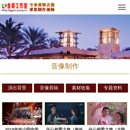
音像制作
演出背景
音像剪辑
素材收集
专题资料
2018年的小院中学
任心相爱之旅（海外
任心相爱之旅（大陆