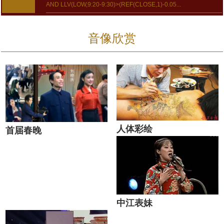
AND LLV(LOW,9:20-9:30)>(REF(CLOSE,1)-0.05...
音像欣赏
人体彩绘
首届春晚
中江表妹