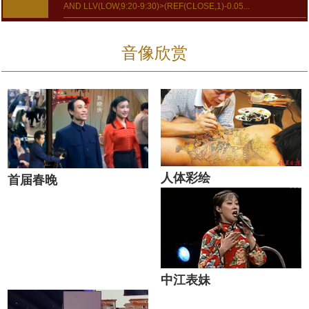
AND LLV(LOW,9:20-9:30)>(REF(CLOSE,1)-0.05...
音像欣赏
人体彩绘
首届春晚
中江表妹