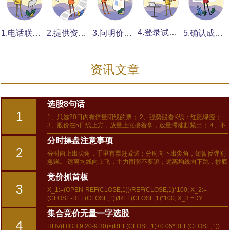
4.登录试看提意见
1.电话联系说要求
2.提供资料发素材
3.问明价格付定金
5.确认成品付全费
资讯文章
选股8句话
1
1、只选20日内有倍量阳线的票； 2、强势股看K线：红肥绿瘦；
3、股价在5日线上方，放量上涨接着拿，放量滞涨赶紧出； 4、不
加速上涨不卖，不加速下跌不买，趋势不明不交易； 5、真正的抄
分时操盘注意事项
底，是上涨后的...
2
分时向上出尖角，手里有票赶紧逃；分时向下出尖角，短暂反弹别
急躁。 远离均线向上飞，主力圈套不要追；远离均线向下跳，抄底
良机已来到。 早上大涨要卖不买，早上大跌可买不割。低位跳水可
竞价抓首板
买，高位冲高必卖。下午...
3
X_1:=(OPEN-REF(CLOSE,1))/REF(CLOSE,1)*100; X_2:=
(CLOSE-REF(CLOSE,1))/REF(CLOSE,1)*100; X_3:=DY...
集合竞价无量一字选股
4
HHV(HIGH,9:20-9:30)<(REF(CLOSE,1)+0.05*REF(CLOSE,1))