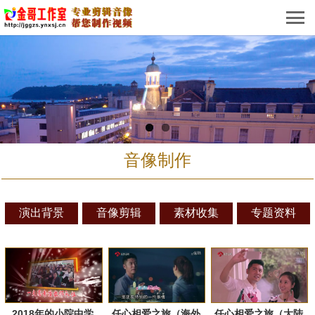
音像制作
演出背景
音像剪辑
素材收集
专题资料
2018年的小院中学
任心相爱之旅（海外
任心相爱之旅（大陆