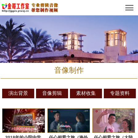
音像制作
演出背景
音像剪辑
素材收集
专题资料
2018年的小院中学
任心相爱之旅（海外
任心相爱之旅（大陆