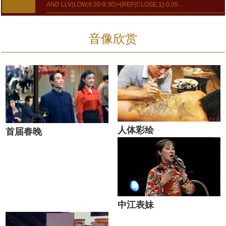
AND LLV(LOW,9:20-9:30)>(REF(CLOSE,1)-0.05...
音像欣赏
人体彩绘
首届春晚
中江表妹