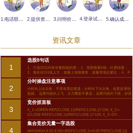
4.登录试看提意见
1.电话联系说要求
2.提供资料发素材
3.问明价格付定金
5.确认成品付全费
资讯文章
选股8句话
1
1、只选20日内有倍量阳线的票； 2、强势股看K线：红肥绿瘦；
3、股价在5日线上方，放量上涨接着拿，放量滞涨赶紧出； 4、不
加速上涨不卖，不加速下跌不买，趋势不明不交易； 5、真正的抄
分时操盘注意事项
底，是上涨后的...
2
分时向上出尖角，手里有票赶紧逃；分时向下出尖角，短暂反弹别
急躁。 远离均线向上飞，主力圈套不要追；远离均线向下跳，抄底
良机已来到。 早上大涨要卖不买，早上大跌可买不割。低位跳水可
竞价抓首板
买，高位冲高必卖。下午...
3
X_1:=(OPEN-REF(CLOSE,1))/REF(CLOSE,1)*100; X_2:=
(CLOSE-REF(CLOSE,1))/REF(CLOSE,1)*100; X_3:=DY...
集合竞价无量一字选股
4
HHV(HIGH,9:20-9:30)<(REF(CLOSE,1)+0.05*REF(CLOSE,1))